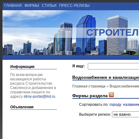
ГЛАВНАЯ
ФИРМЫ
СТАТЬИ
ПРЕСС-РЕЛИЗЫ
СТРОИТЕЛ
Я ищу:
Информация
По всем вопросам
Водоснабжение и канализаци
касающихся работы
ресурса Строительство
Главная страница
Водоснабжение
Смоленск и добавления в
справочник пишите по
Фирмы раздела
адресу
stroy-portal@list.ru
.
Сортировать по:
городу
названи
Объявления
Выберите регион: