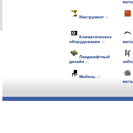
мат
Инструмент
[8]
Климатическое
оборудование
мат
[9]
Ландшафтный
дизайн
заб
[6]
Мебель
[6]
мет