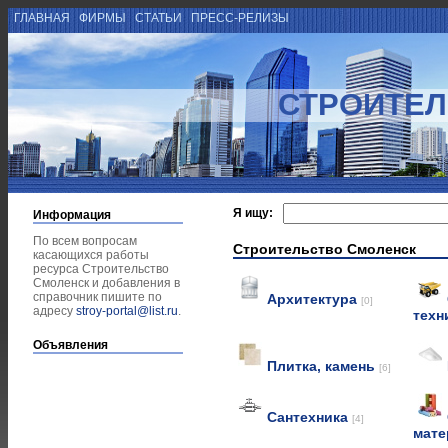
ГЛАВНАЯ
ФИРМЫ
СТАТЬИ
ПРЕСС-РЕЛИЗЫ
СТРОИТЕЛ
Я ищу:
Информация
По всем вопросам
Строительство Смоленск
касающихся работы
ресурса Строительство
Смоленск и добавления в
справочник пишите по
Архитектура
[0]
адресу
stroy-portal@list.ru
.
техн
Объявления
Плитка, камень
[6]
Сантехника
[4]
мат