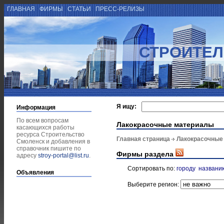
ГЛАВНАЯ
ФИРМЫ
СТАТЬИ
ПРЕСС-РЕЛИЗЫ
СТРОИТЕЛ
Я ищу:
Информация
По всем вопросам
Лакокрасочные материалы
касающихся работы
ресурса Строительство
Главная страница
Лакокрасочные
Смоленск и добавления в
справочник пишите по
Фирмы раздела
адресу
stroy-portal@list.ru
.
Сортировать по:
городу
названи
Объявления
Выберите регион: