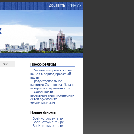
добавить
ФИРМУ
К
Пресс-релизы
Смоленский рынок жилья
вошел в период проектной
паузы
Градостроительное
развитие Смоленска: баланс
истории и современности
Особенности
проектирования инженерных
сетей в условиях
смоленских зим
Новые фирмы
ВсеИнструменты.ру
ВсеИнструменты.ру
ВсеИнструменты.ру