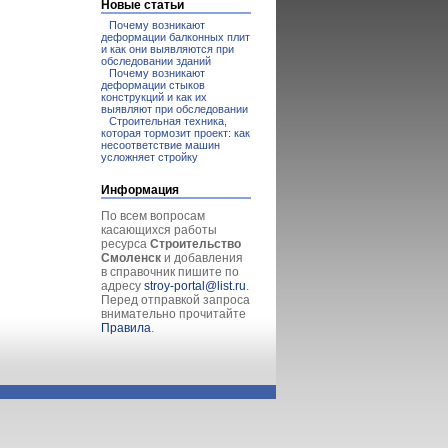
Новые статьи
Почему возникают
деформации балконных плит
и как они выявляются при
обследовании зданий
Почему возникают
деформации стыков
конструкций и как их
выявляют при обследовании
Строительная техника,
которая тормозит проект: как
несоответствие машин
усложняет стройку
Информация
По всем вопросам
касающихся работы
ресурса
Строительство
Смоленск
и добавления
в справочник пишите по
адресу
stroy-portal@list.ru
.
Перед отправкой запроса
внимательно прочитайте
Правила
.