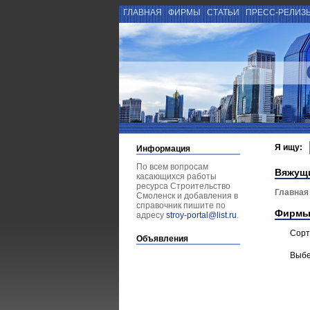
ГЛАВНАЯ
ФИРМЫ
СТАТЬИ
ПРЕСС-РЕЛИЗ
Я ищу:
Информация
По всем вопросам
Вяжущ
касающихся работы
ресурса Строительство
Главная
Смоленск и добавления в
справочник пишите по
Фирмы
адресу
stroy-portal@list.ru
.
Сорт
Объявления
Выбе