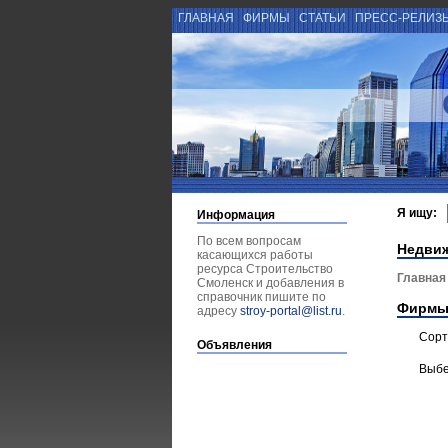
ГЛАВНАЯ
ФИРМЫ
СТАТЬИ
ПРЕСС-РЕЛИЗ
Я ищу:
Информация
По всем вопросам
Недви
касающихся работы
ресурса Строительство
Главная
Смоленск и добавления в
справочник пишите по
Фирмы
адресу
stroy-portal@list.ru
.
Сорт
Объявления
Выбе