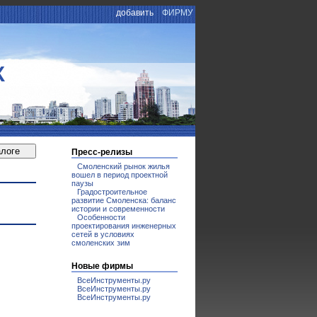
добавить
ФИРМУ
К
Пресс-релизы
Смоленский рынок жилья
вошел в период проектной
паузы
Градостроительное
развитие Смоленска: баланс
истории и современности
Особенности
проектирования инженерных
сетей в условиях
смоленских зим
Новые фирмы
ВсеИнструменты.ру
ВсеИнструменты.ру
ВсеИнструменты.ру