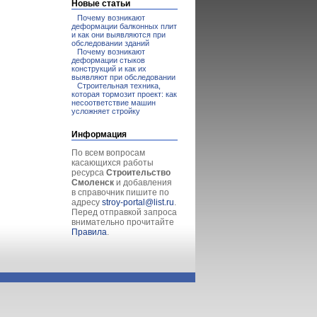
Новые статьи
Почему возникают
деформации балконных плит
и как они выявляются при
обследовании зданий
Почему возникают
деформации стыков
конструкций и как их
выявляют при обследовании
Строительная техника,
которая тормозит проект: как
несоответствие машин
усложняет стройку
Информация
По всем вопросам
касающихся работы
ресурса
Строительство
Смоленск
и добавления
в справочник пишите по
адресу
stroy-portal@list.ru
.
Перед отправкой запроса
внимательно прочитайте
Правила
.