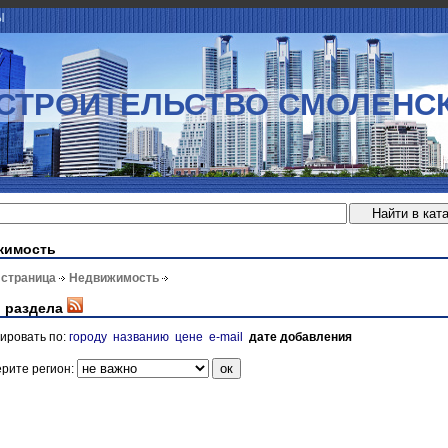
Ы
СТРОИТЕЛЬСТВО СМОЛЕНС
жимость
 страница
Недвижимость
 раздела
ировать по:
городу
названию
цене
e-mail
дате добавления
рите регион: