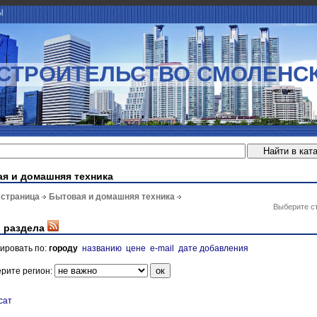
Ы
СТРОИТЕЛЬСТВО СМОЛЕНС
я и домашняя техника
 страница
Бытовая и домашняя техника
Выберите с
 раздела
ировать по:
городу
названию
цене
e-mail
дате добавления
рите регион:
сат