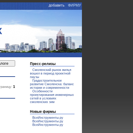
добавить
ФИРМУ
К
Пресс-релизы
Смоленский рынок жилья
вошел в период проектной
паузы
Градостроительное
развитие Смоленска: баланс
1
траницу:
истории и современности
Особенности
проектирования инженерных
сетей в условиях
смоленских зим
Новые фирмы
ВсеИнструменты.ру
ВсеИнструменты.ру
ВсеИнструменты.ру