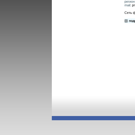
регион
mail:
p
Сеть ф