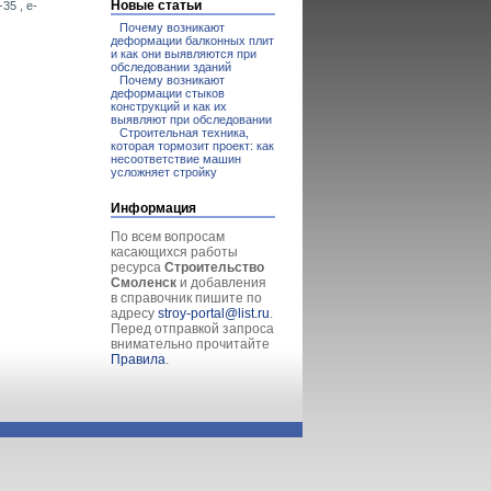
Новые статьи
35 , e-
Почему возникают
деформации балконных плит
и как они выявляются при
обследовании зданий
Почему возникают
деформации стыков
конструкций и как их
выявляют при обследовании
Строительная техника,
которая тормозит проект: как
несоответствие машин
усложняет стройку
Информация
По всем вопросам
касающихся работы
ресурса
Строительство
Смоленск
и добавления
в справочник пишите по
адресу
stroy-portal@list.ru
.
Перед отправкой запроса
внимательно прочитайте
Правила
.