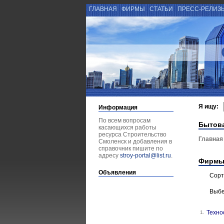
ГЛАВНАЯ
ФИРМЫ
СТАТЬИ
ПРЕСС-РЕЛИЗ
Я ищу:
Информация
По всем вопросам
Бытова
касающихся работы
ресурса Строительство
Главная
Смоленск и добавления в
справочник пишите по
адресу
stroy-portal@list.ru
.
Фирмы
Объявления
Сорт
Выбе
Техно
1.