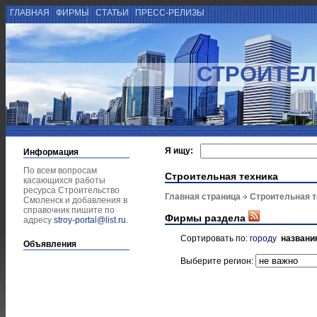
ГЛАВНАЯ
ФИРМЫ
СТАТЬИ
ПРЕСС-РЕЛИЗЫ
СТРОИТЕЛ
Я ищу:
Информация
По всем вопросам
Строительная техника
касающихся работы
ресурса Строительство
Главная страница
Строительная т
Смоленск и добавления в
справочник пишите по
Фирмы раздела
адресу
stroy-portal@list.ru
.
Сортировать по:
городу
названи
Объявления
Выберите регион: