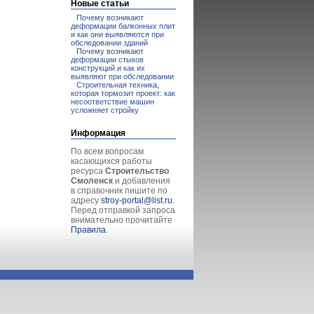
Новые статьи
Почему возникают
деформации балконных плит
и как они выявляются при
обследовании зданий
Почему возникают
деформации стыков
конструкций и как их
выявляют при обследовании
Строительная техника,
которая тормозит проект: как
несоответствие машин
усложняет стройку
Информация
По всем вопросам
касающихся работы
ресурса
Строительство
Смоленск
и добавления
в справочник пишите по
адресу
stroy-portal@list.ru
.
Перед отправкой запроса
внимательно прочитайте
Правила
.