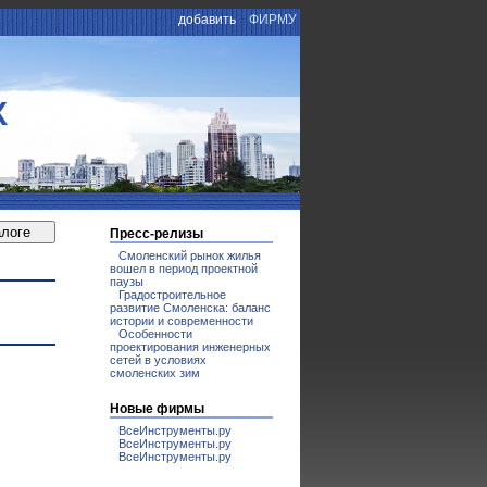
добавить
ФИРМУ
К
Пресс-релизы
Смоленский рынок жилья
вошел в период проектной
паузы
Градостроительное
развитие Смоленска: баланс
истории и современности
Особенности
проектирования инженерных
сетей в условиях
смоленских зим
Новые фирмы
ВсеИнструменты.ру
ВсеИнструменты.ру
ВсеИнструменты.ру