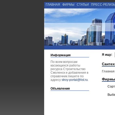
ГЛАВНАЯ
ФИРМЫ
СТАТЬИ
ПРЕСС-РЕЛИЗ
Я ищу:
Информация
По всем вопросам
Сантех
касающихся работы
ресурса Строительство
Главная
Смоленск и добавления в
справочник пишите по
Фирмы
адресу
stroy-portal@list.ru
.
Сорт
Объявления
Выбе